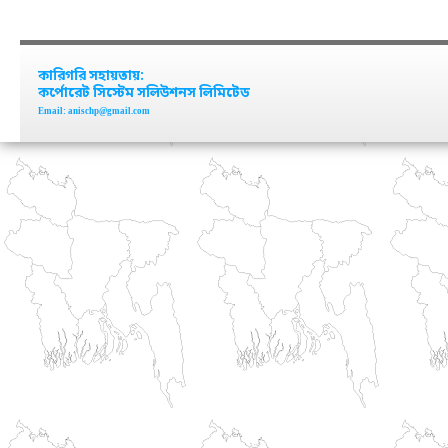
কারিগরি সহায়তায়:
কর্পোরেট সিস্টেম সলিউশনস লিমিটেড
Email: anischp@gmail.com